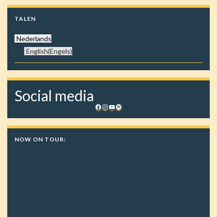
TALEN
Nederlands
English
(
Engels
)
Social media
Facebook
Instagram
YouTube
Spotify
NOW ON TOUR: