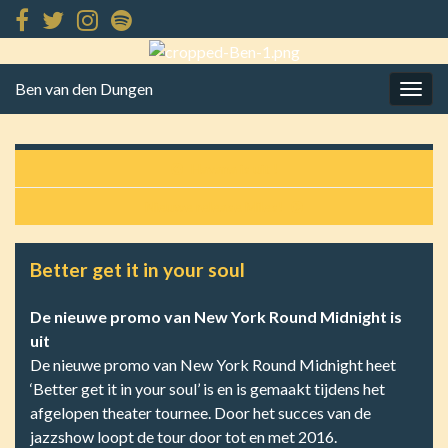
Ben van den Dungen
Togg
navig
Havana is uit !
Nieuwe release Miles!
Better get it in your soul
De nieuwe promo van New York Round Midnight is
uit
De nieuwe promo van New York Round Midnight heet
‘Better get it in your soul’ is en is gemaakt tijdens het
afgelopen theater tournee. Door het succes van de
jazzshow loopt de tour door tot en met 2016.