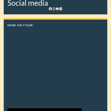
Social media
Facebook
Instagram
YouTube
Spotify
NOW ON TOUR: