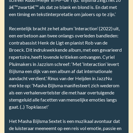
â€™zwartâ€™ als dat ze blank en blond is. En dat met
een timing en tekstinterpretatie om jaloers op te zijn.’
Recentelijk bracht ze het album ‘Interaction’ (2022) uit,
een eerbetoon aan twee onlangs overleden bandleden:
contrabassist Henk de Ligt en pianist Rob van de
Broeck. Dit indrukwekkende album, met een gevarieerd
repertoire, heeft lovende kritieken ontvangen. Cyriel
Pluimakers in Jazzism schreef: ‘Met ‘Interaction’ levert
Bijlsma een dijk van een album af dat internationale
aandacht verdient.’ Rinus van der Heijden in JazzNu
merkte op: ‘Masha Bijlsma manifesteert zich wederom
als een verhalenvertelster die met haar overtuigende
stemgeluid alle facetten van menselijke emoties langs
gaat. (..) Topklasse!’
Het Masha Bijlsma Sextet is een muzikaal avontuur dat
de luisteraar meeneemt op een reis vol emotie, passie en