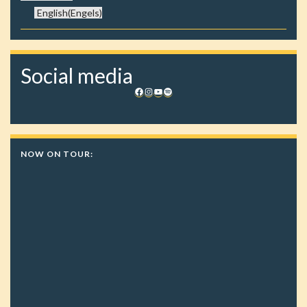
English
(
Engels
)
Social media
Facebook
Instagram
YouTube
Spotify
NOW ON TOUR: