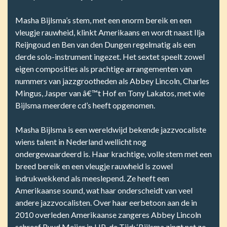
Masha Bijlsma’s stem, met een enorm bereik en een
vleugje rauwheid, klinkt Amerikaans en wordt naast Ilja
Reijngoud en Ben van den Dungen regelmatig als een
derde solo-instrument ingezet. Het sextet speelt zowel
eigen composities als prachtige arrangementen van
nummers van jazzgrootheden als Abbey Lincoln, Charles
Mingus, Jasper van â€™t Hof en Tony Lakatos, met wie
Bijlsma meerdere cd’s heeft opgenomen.
Masha Bijlsma is een wereldwijd bekende jazzvocaliste
wiens talent in Nederland wellicht nog
ondergewaardeerd is. Haar krachtige, volle stem met een
breed bereik en een vleugje rauwheid is zowel
indrukwekkend als meeslepend. Ze heeft een
Amerikaanse sound, wat haar onderscheidt van veel
andere jazzvocalisten. Over haar eerbetoon aan de in
2010 overleden Amerikaanse zangeres Abbey Lincoln
schreef Ruud Meijer in HP-de Tijd: ‘Bijlsma zingt net zo