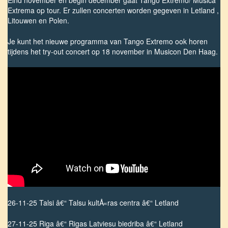
Eind november en begin december gaat Tango Extremo/ Musica
Extrema op tour. Er zullen concerten worden gegeven in Letland ,
Litouwen en Polen.
Je kunt het nieuwe programma van Tango Extremo ook horen
tijdens het try-out concert op 18 november in Musicon Den Haag.
26-11-25 Talsi â€“ Talsu kultÅ«ras centra â€“ Letland
27-11-25 Riga â€“ Rigas Latviesu biedriba â€“ Letland