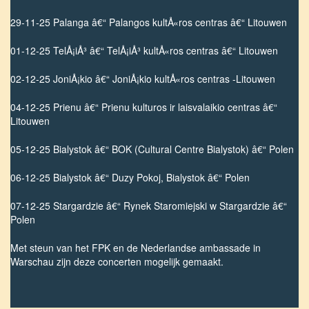
29-11-25 Palanga â€“ Palangos kultÅ«ros centras â€“ Litouwen
01-12-25 TelÅ¡iÅ³ â€“ TelÅ¡iÅ³ kultÅ«ros centras â€“ Litouwen
02-12-25 JoniÅ¡kio â€“ JoniÅ¡kio kultÅ«ros centras -Litouwen
04-12-25 Prienu â€“ Prienu kulturos ir laisvalaikio centras â€“
Litouwen
05-12-25 Bialystok â€“ BOK (Cultural Centre Bialystok) â€“ Polen
06-12-25 Bialystok â€“ Duzy Pokoj, Bialystok â€“ Polen
07-12-25 Stargardzie â€“ Rynek Staromiejski w Stargardzie â€“
Polen
Met steun van het FPK en de Nederlandse ambassade in
Warschau zijn deze concerten mogelijk gemaakt.