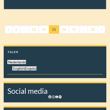
1
…
13
14
15
16
17
…
20
TALEN
Nederlands
English
(
Engels
)
Social media
Facebook
Instagram
YouTube
Spotify